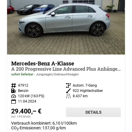
Mercedes-Benz A-Klasse
A 200 Progressive Line Advanced Plus Anhängerkupplung Memory Verkehrszeichen Assist Winter Paket Ambientebeleuchtung LED
sofort lieferbar
Jungwagen/Gebrauchtwagen
Fahrzeugnr.
47912
Getriebe
Autom. 7-Gang
Kraftstoff
Benzin
Außenfarbe
922 Hightechsilber
Leistung
120 kW (163 PS)
Kilometerstand
8.437 km
11.04.2024
29.400,– €
DETAILS
incl. 19% MwSt.
Verbrauch kombiniert:
6,10 l/100km
CO
-Emissionen:
137,00 g/km
2