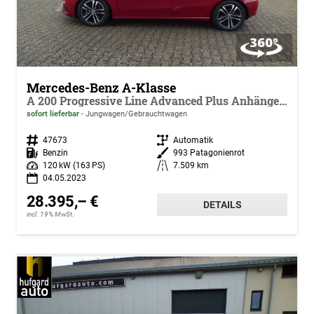
Mercedes-Benz A-Klasse
A 200 Progressive Line Advanced Plus Anhängerkupplung Thermotronic Verkehrszeichen-Assistent Ambientebeleuchtung Kamera KEYLESS GO
sofort lieferbar
Jungwagen/Gebrauchtwagen
Fahrzeugnr.
47673
Getriebe
Automatik
Kraftstoff
Benzin
Außenfarbe
993 Patagonienrot
Leistung
120 kW (163 PS)
Kilometerstand
7.509 km
04.05.2023
28.395,– €
DETAILS
incl. 19% MwSt.