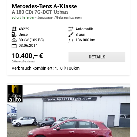
Mercedes-Benz A-Klasse
A 180 CDi 7G-DCT Urban
sofort lieferbar
Jungwagen/Gebrauchtwagen
Fahrzeugnr.
48229
Getriebe
Automatik
Kraftstoff
Diesel
Außenfarbe
Braun
Leistung
80 kW (109 PS)
Kilometerstand
136.000 km
03.06.2014
10.400,– €
DETAILS
Differenzbesteuert
Verbrauch kombiniert:
4,10 l/100km