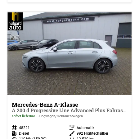
Mercedes-Benz A-Klasse
A 200 d Progressive Line Advanced Plus Fahrassistenz Paket Standheizung Anhängerkupplung Adaptives Fahrwerk GUARD 360 Kamera Sidebags im Fond Memory Leder Verkehrszeichenassist Ambiente Keyless Go Winterpaket Modeljahr 2025 Vollausstattung !
sofort lieferbar
Jungwagen/Gebrauchtwagen
Fahrzeugnr.
48221
Getriebe
Automatik
Kraftstoff
Diesel
Außenfarbe
992 Hightechsilber
Leistung
110 kW (150 PS)
Kilometerstand
12.520 km