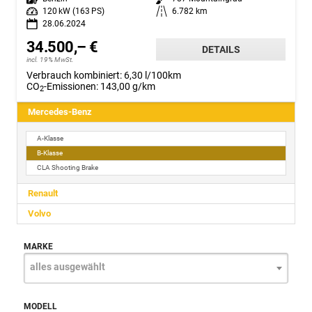
Leistung
120 kW (163 PS)
Kilometerstand
6.782 km
28.06.2024
34.500,– €
DETAILS
incl. 19% MwSt.
Verbrauch kombiniert:
6,30 l/100km
CO
-Emissionen:
143,00 g/km
2
Mercedes-Benz
A-Klasse
B-Klasse
CLA Shooting Brake
Renault
Volvo
MARKE
alles ausgewählt
MODELL