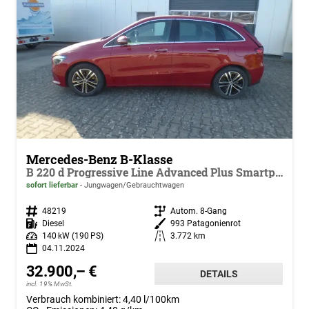
Mercedes-Benz B-Klasse
B 220 d Progressive Line Advanced Plus Smartphone Integration Winter-Paket Rückfahrkamera Navigation Premium Keyless Go Komfort EASY PACK Ambientebeleuchtung HANDS FREE LED Fernlicht-Assistent Fingerabdruck Scanner
sofort lieferbar
Jungwagen/Gebrauchtwagen
Fahrzeugnr.
48219
Getriebe
Autom. 8-Gang
Kraftstoff
Diesel
Außenfarbe
993 Patagonienrot
Leistung
140 kW (190 PS)
Kilometerstand
3.772 km
04.11.2024
32.900,– €
DETAILS
incl. 19% MwSt.
Verbrauch kombiniert:
4,40 l/100km