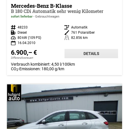
Mercedes-Benz B-Klasse
B 180 CDi Automatik sehr wenig Kilometer
sofort lieferbar
Gebrauchtwagen
Fahrzeugnr.
48233
Getriebe
Automatik
Kraftstoff
Diesel
Außenfarbe
761 Polarsilber
Leistung
80 kW (109 PS)
Kilometerstand
82.856 km
16.04.2010
6.900,– €
DETAILS
Differenzbesteuert
Verbrauch kombiniert:
4,50 l/100km
CO
-Emissionen:
180,00 g/km
2