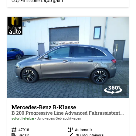
CO
-Emissionen:
4,40 g/km
2
Mercedes-Benz B-Klasse
B 200 Progressive Line Advanced Fahrassistent Standheizung Memory Leder Verkahrsassist Winter-Paket
sofort lieferbar
Jungwagen/Gebrauchtwagen
Fahrzeugnr.
47918
Getriebe
Automatik
Kraftstoff
Benzin
Außenfarbe
787 Mountaingrau