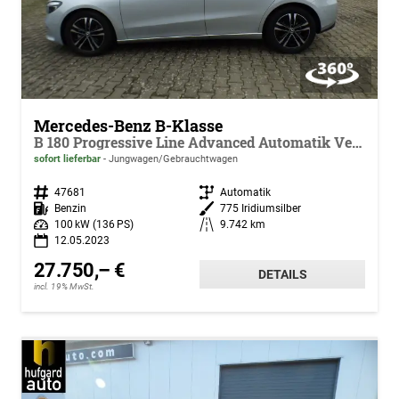
Mercedes-Benz B-Klasse
B 180 Progressive Line Advanced Automatik Verkehrszeichen Assist Kamera EASY Pack LED High Performance MBUX
sofort lieferbar
Jungwagen/Gebrauchtwagen
Fahrzeugnr.
47681
Getriebe
Automatik
Kraftstoff
Benzin
Außenfarbe
775 Iridiumsilber
Leistung
100 kW (136 PS)
Kilometerstand
9.742 km
12.05.2023
27.750,– €
DETAILS
incl. 19% MwSt.