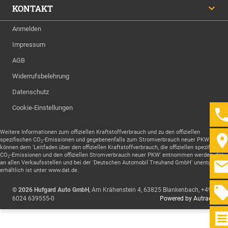
KONTAKT
Anmelden
Impressum
AGB
Widerrufsbelehrung
Datenschutz
Cookie-Einstellungen
Weitere Informationen zum offiziellen Kraftstoffverbrauch und zu den offiziellen
spezifischen CO
-Emissionen und gegebenenfalls zum Stromverbrauch neuer PKW
2
können dem 'Leitfaden über den offiziellen Kraftstoffverbrauch, die offiziellen spezifischen
CO
-Emissionen und den offiziellen Stromverbrauch neuer PKW' entnommen werden, der
2
an allen Verkaufsstellen und bei der 'Deutschen Automobil Treuhand GmbH' unentgeltlich
erhältlich ist unter www.dat.de.
© 2026
Hufgard Auto GmbH
,
Am Krähenstein 4
,
63825
Blankenbach,
+49
6024 639555-0
Powered by Autrado