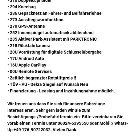
• 310 Doppelcupholder
• 294 Kneebag
• 286 Gepäcknetz an Fahrer- und Beifahrerlehne
• 273 Ausstiegswarnfunktion
• 270 GPS-Antenne
• 252 Innenspiegel automatisch abblendend
• 235 Aktiver Park-Assistent mit PARKTRONIC
• 218 Rückfahrkamera
• 20U Vorrüstung für digitale Schlüsselübergabe
• 17U Android Auto
• 16U Apple CarPlay
• 00U Remote Services
• Zeitlich begrenzter Rotstiftpreis !!
• TÜV - AU - Dekra Siegel auf Wunsch Neu
• Finanzierung - Leasing und Inzahlungnahme möglich.
Wir freuen uns dass Sie sich für unsere Fahrzeuge
interessieren. Sehr gern laden wir Sie zum
Besichtigungs-/Probefahrttermin ein. Bitte vereinbaren Sie
vorab einen Termin unter 06024-6395550 oder Mobil:/ Whats-
Up +49 176-90722032. Vielen Dank.