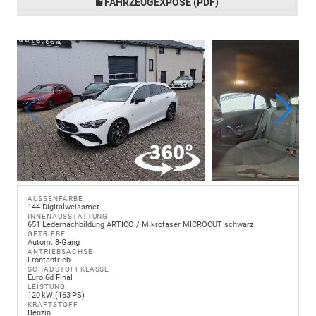
FAHRZEUGEXPOSÉ (PDF)
AUSSENFARBE
144 Digitalweissmet
INNENAUSSTATTUNG
651 Ledernachbildung ARTICO / Mikrofaser MICROCUT schwarz
GETRIEBE
Autom. 8-Gang
ANTRIEBSACHSE
Frontantrieb
SCHADSTOFFKLASSE
Euro 6d Final
LEISTUNG
120 kW (163 PS)
KRAFTSTOFF
Benzin