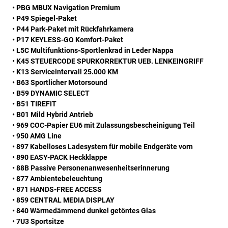
• PBG MBUX Navigation Premium
• P49 Spiegel-Paket
• P44 Park-Paket mit Rückfahrkamera
• P17 KEYLESS-GO Komfort-Paket
• L5C Multifunktions-Sportlenkrad in Leder Nappa
• K45 STEUERCODE SPURKORREKTUR UEB. LENKEINGRIFF
• K13 Serviceintervall 25.000 KM
• B63 Sportlicher Motorsound
• B59 DYNAMIC SELECT
• B51 TIREFIT
• B01 Mild Hybrid Antrieb
• 969 COC-Papier EU6 mit Zulassungsbescheinigung Teil
• 950 AMG Line
• 897 Kabelloses Ladesystem für mobile Endgeräte vorn
• 890 EASY-PACK Heckklappe
• 88B Passive Personenanwesenheitserinnerung
• 877 Ambientebeleuchtung
• 871 HANDS-FREE ACCESS
• 859 CENTRAL MEDIA DISPLAY
• 840 Wärmedämmend dunkel getöntes Glas
• 7U3 Sportsitze