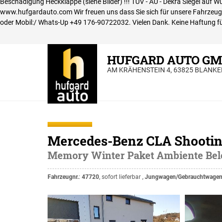
Beschädigung Heckklappe (siehe Bilder) !!! TÜV - AU - Dekra Siegel au
www.hufgardauto.com Wir freuen uns dass Sie sich für unsere Fahrzeuge 
oder Mobil:/ Whats-Up +49 176-90722032. Vielen Dank. Keine Haftung fü
HUFGARD AUTO G
AM KRÄHENSTEIN 4, 63825 BLANK
Mercedes-Benz CLA Shooti
Memory Winter Paket Ambiente Bel
Fahrzeugnr.
:
47720
,
sofort lieferbar
,
Jungwagen/Gebrauchtwage