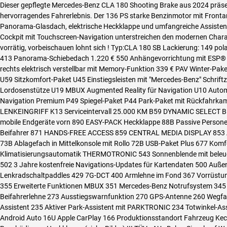
Dieser gepflegte Mercedes-Benz CLA 180 Shooting Brake aus 2024 präsenti
hervorragendes Fahrerlebnis. Der 136 PS starke Benzinmotor mit Frontant
Panorama-Glasdach, elektrische Heckklappe und umfangreiche Assistenzs
Cockpit mit Touchscreen-Navigation unterstreichen den modernen Chara
vorrätig, vorbeischauen lohnt sich ! Typ:CLA 180 SB Lackierung: 149 
413 Panorama-Schiebedach 1.220 € 550 Anhängevorrichtung mit ESP® Anh
rechts elektrisch verstellbar mit Memory-Funktion 339 € PAV Winter-Pa
U59 Sitzkomfort-Paket U45 Einstiegsleisten mit "Mercedes-Benz" Schr
Lordosenstütze U19 MBUX Augmented Reality für Navigation U10 Autom
Navigation Premium P49 Spiegel-Paket P44 Park-Paket mit Rückfahr
LENKEINGRIFF K13 Serviceintervall 25.000 KM B59 DYNAMIC SELECT B51 
mobile Endgeräte vorn 890 EASY-PACK Heckklappe 88B Passive Person
Beifahrer 871 HANDS-FREE ACCESS 859 CENTRAL MEDIA DISPLAY 853 Ad
73B Ablagefach in Mittelkonsole mit Rollo 72B USB-Paket Plus 677 Kom
Klimatisierungsautomatik THERMOTRONIC 543 Sonnenblende mit beleuch
502 3 Jahre kostenfreie Navigations-Updates für Kartendaten 500 Außens
Lenkradschaltpaddles 429 7G-DCT 400 Armlehne im Fond 367 Vorrüstung 
355 Erweiterte Funktionen MBUX 351 Mercedes-Benz Notrufsystem 345 
Beifahrerlehne 273 Ausstiegswarnfunktion 270 GPS-Antenne 260 Wegfal
Assistent 235 Aktiver Park-Assistent mit PARKTRONIC 234 Totwinkel-As
Android Auto 16U Apple CarPlay 166 Produktionsstandort Fahrzeug Kecsk