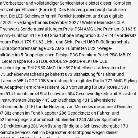
orbesitzer und vollständiger Servicehistorie bietet dieser Kombi ein
chzeitiger Effizienz (Euro 6d). Das Fahrzeug überzeugt durch sein
. Die LED-Scheinwerfer mit Fernlichtassistent und das digitale
r 2025 – verlängerbar bis Dezember 2027 ! Weitere Mercedes CLA
CUT schwarz Sonderausstattungen:Preis: PSN AMG Line Premium 8.163 €
emory-Funktion 411 € 14U Smartphone Integration 357 € 242 Vordersitz
aderaum-Paket 179 € U62 Licht- und Sicht-Paket U60 Fußgängerschutz
raum U28 Sportbremsanlage U26 AMG Fußmatten U22 4-Wege-
tallräder im 5-Doppelspeichen-Design PDC Premium-Paket PBG MBUX
ad in Leder Nappa K45 STEUERCODE SPURKORREKTUR UEB.
scheinigung Teil 2 950 AMG Line 897 Kabelloses Ladesystem für
5 Scheibenwaschanlage beheizt 873 Sitzheizung für Fahrer und
aender WEU+COC 79B Vorrüstung für digitales Radio 772 AMG Styling
08 Adaptiver Fernlicht-Assistent 5B0 Vorrüstung für DISTRONIC 581
 51U Innenhimmel Stoff schwarz 504 Geschwindigkeitslimit-Assistent
s Instrumenten-Display 443 Lenkradheizung 431 Galvanisierte
ationsmodul (LTE) für die Nutzung von Mercedes me connect Diensten
 Sitzlehnen im Fond klappbar 286 Gepäcknetz an Fahrer- und
2 Innenspiegel automatisch abblendend 243 Aktiver Spurhalte-
 Direktlenkung 20U Vorrüstung für digitale Schlüsselübergabe 17U
ote Services Zeitlich begrenzter Rotstiftpreis wegen kleiner