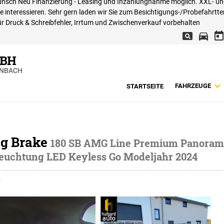
f Wunsch Neu Finanzierung - Leasing und Inzahlungnahme möglich. XXL- u
interessieren. Sehr gern laden wir Sie zum Besichtigungs-/Probefahrtte
r Druck & Schreibfehler, Irrtum und Zwischenverkauf vorbehalten
MBH
ENBACH
FAHRZEUGE
STARTSEITE
ng Brake
180 SB AMG Line Premium Panoram
euchtung LED Keyless Go Modeljahr 2024
n