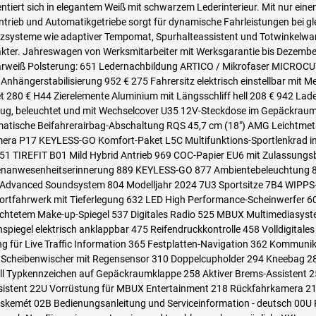
ert sich in elegantem Weiß mit schwarzem Lederinterieur. Mit nur einem V
rieb und Automatikgetriebe sorgt für dynamische Fahrleistungen bei glei
ysteme wie adaptiver Tempomat, Spurhalteassistent und Totwinkelwarner
kter. Jahreswagen von Werksmitarbeiter mit Werksgarantie bis Dezembe
polarweiß Polsterung: 651 Ledernachbildung ARTICO / Mikrofaser MICRO
ängerstabilisierung 952 € 275 Fahrersitz elektrisch einstellbar mit M
ket 280 € H44 Zierelemente Aluminium mit Längsschliff hell 208 € 942 L
iftzug, beleuchtet und mit Wechselcover U35 12V-Steckdose im Gepäck
atische Beifahrerairbag-Abschaltung RQS 45,7 cm (18") AMG Leichtme
kamera P17 KEYLESS-GO Komfort-Paket L5C Multifunktions-Sportlenkr
TIREFIT B01 Mild Hybrid Antrieb 969 COC-Papier EU6 mit Zulassungsbe
enanwesenheitserinnerung 889 KEYLESS-GO 877 Ambientebeleuchtung 87
vanced Soundsystem 804 Modelljahr 2024 7U3 Sportsitze 7B4 WIPPS-L
fortfahrwerk mit Tieferlegung 632 LED High Performance-Scheinwerfer 6
tetem Make-up-Spiegel 537 Digitales Radio 525 MBUX Multimediasystem
piegel elektrisch anklappbar 475 Reifendruckkontrolle 458 Volldigitale
für Live Traffic Information 365 Festplatten-Navigation 362 Kommunik
Scheibenwischer mit Regensensor 310 Doppelcupholder 294 Kneebag 287
l Typkennzeichen auf Gepäckraumklappe 258 Aktiver Brems-Assistent 25
sistent 22U Vorrüstung für MBUX Entertainment 218 Rückfahrkamera 213
emét 02B Bedienungsanleitung und Serviceinformation - deutsch 00U Rem