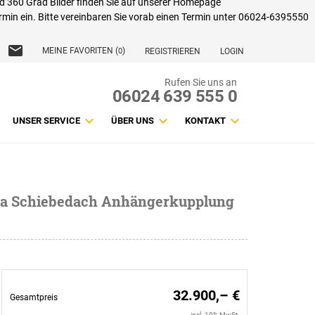
nd 360 Grad Bilder finden Sie auf unserer Homepage
rmin ein. Bitte vereinbaren Sie vorab einen Termin unter 06024-6395550
MEINE FAVORITEN (
)
REGISTRIEREN
LOGIN
0
Rufen Sie uns an
06024 639 555 0
UNSER SERVICE
ÜBER UNS
KONTAKT
a Schiebedach Anhängerkupplung
32.900,– €
Gesamtpreis
incl. 19% MwSt.